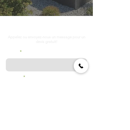
Décrivez-nous votre projet
Appelez ou envoyez-nous un message pour un
devis gratuit!
E-mail
Prenom
Nom de famille
Téléphone