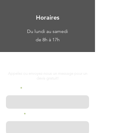
Horaires
Du lundi au samedi
de 8h à 17h
Décrivez-nous votre projet
Appelez ou envoyez-nous un message pour un
devis gratuit!
E-mail
Prenom